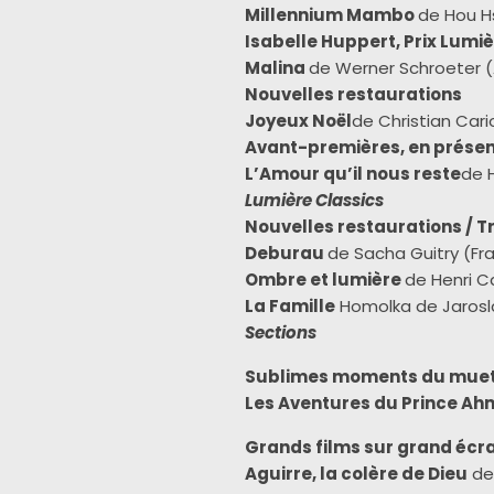
Millennium Mambo
de Hou Hs
Isabelle Huppert, Prix Lumiè
Malina
de Werner Schroeter (
Nouvelles restaurations
Joyeux Noël
de Christian Car
Avant-premières, en prése
L’Amour qu’il nous reste
de H
Lumière Classics
Nouvelles restaurations / Tre
Deburau
de Sacha Guitry (Fr
Ombre et lumière
de Henri C
La Famille
Homolka
de Jarosl
Sections
Sublimes moments du mue
Les Aventures du Prince A
Grands films sur grand écr
Aguirre, la colère de Dieu
de