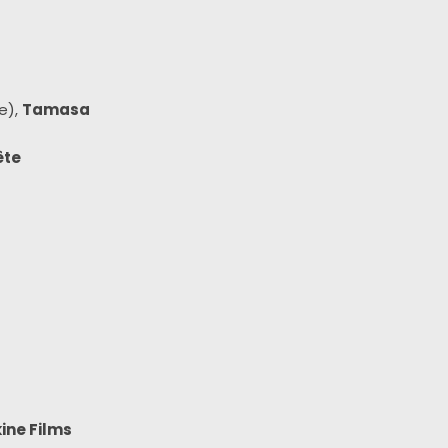
e),
Tamasa
̂te
ine Films