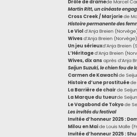
Drôle de drame
de Marcel Car
Martin Ritt, un cinéaste engag
Cross Creek / Marjorie
de Mar
Histoire permanente des femme
Le Viol
d’Anja Breien (Norvège
Wives
d’Anja Breien (Norvège
Un jeu sérieux
d’Anja Breien (
L’Héritage
d’Anja Breien (Nor
Wives, dix ans
après d’Anja B
Seijun Suzuki, le chien fou de 
Carmen de Kawachi
de Seij
Histoire d’une prostituée
de
La Barrière de chair
de Seiju
La Marque du tueur
de Seiju
Le Vagabond de Tokyo
de Se
Les invités du festival
Invitée d’honneur 2025 : Do
Milou en Mai
de Louis Malle (Fr
Invitée d’honneur 2025 : Shu