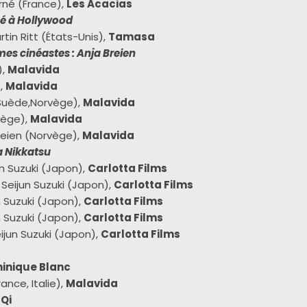
né (France),
Les Acacias
é à Hollywood
tin Ritt (États-Unis),
Tamasa
s cinéastes : Anja Breien
),
Malavida
),
Malavida
Suède,Norvège),
Malavida
vège),
Malavida
reien (Norvège),
Malavida
la Nikkatsu
un Suzuki (Japon),
Carlotta Films
 Seijun Suzuki (Japon),
Carlotta Films
n Suzuki (Japon),
Carlotta Films
n Suzuki (Japon),
Carlotta Films
ijun Suzuki (Japon),
Carlotta Films
minique Blanc
ance, Italie),
Malavida
 Qi