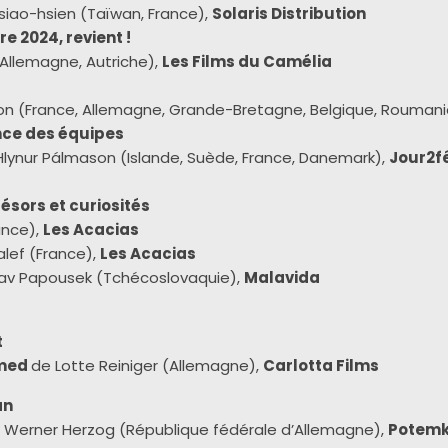
iao-hsien (Taïwan, France),
Solaris Distribution
re 2024, revient !
Allemagne, Autriche),
Les Films du Camélia
ion (France, Allemagne, Grande-Bretagne, Belgique, Roumani
nce des équipes
lynur Pálmason (Islande, Suède, France, Danemark),
Jour2fe
́sors et curiosités
ance),
Les Acacias
alef (France),
Les Acacias
av Papousek (Tchécoslovaquie),
Malavida
t
hmed
de Lotte Reiniger (Allemagne),
Carlotta Films
an
 Werner Herzog (République fédérale d’Allemagne
),
Potemk