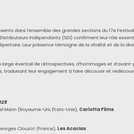
ésents dans l’ensemble des grandes sections du 17
e
Festiva
stributeurs Indépendants (SDI) confirment leur rôle essentie
pertoire. Leur présence témoigne de la vitalité et de la diver
large éventail de rétrospectives, d’hommages et d’avant-
traduisant leur engagement à faire découvrir et redécouvr
2025
el Mann (Royaume-Uni, États-Unis),
Carlotta Films
eorges Clouzot (France),
Les Acacias