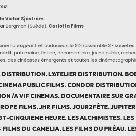
́ma
e Victor Sjöström
ar Bergman (Suède),
Carlotta Films
 cinéma exigeant et audacieux, le
SDI
rassemble
37 société
nédit, patrimoine, fiction, documentaire, jeune public, recher
̀res, des cinéastes émergents et toutes les cinématographi
 DISTRIBUTION. L’ATELIER DISTRIBUTION. BO
 CINEMA PUBLIC FILMS. CONDOR DISTRIBUTI
ION /A VIF CINEMAS. DOCUMENTAIRE SUR GRA
ROPE FILMS. JHR FILMS. JOUR2FÊTE. JUPITER
GT-CINQUIEME HEURE. LES ALCHIMISTES. LES
S FILMS DU CAMELIA. LES FILMS DU PRÉAU. L