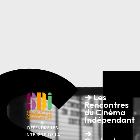
➜ Les
Rencontres
du Cinéma
Indépendant
DÉFENDRE LES
➜
INTÉRÊTS DE LA