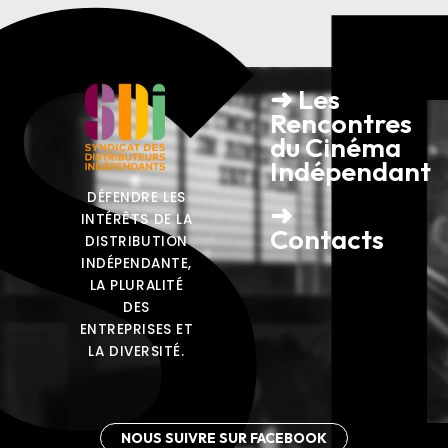
S
➜ Les
Rencontres
du Cinéma
Indépendant
DÉFENDRE LES
➜
INTÉRÊTS DE LA
Contacts
DISTRIBUTION
INDÉPENDANTE,
LA PLURALITÉ
DES
ENTREPRISES ET
LA DIVERSITÉ.
NOUS SUIVRE SUR FACEBOOK