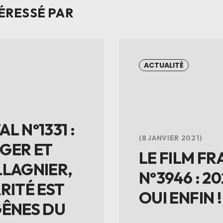
ÉRESSÉ PAR
ACTUALITÉ
L N°1331 :
8 JANVIER 2021
GER ET
LE FILM FR
LLAGNIER,
N°3946 : 20
RITÉ EST
OUI ENFIN !
GÊNES DU