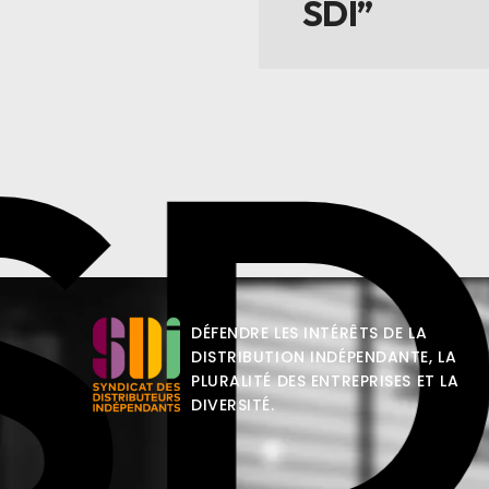
SDI”
SD
DÉFENDRE LES INTÉRÊTS DE LA
DISTRIBUTION INDÉPENDANTE, LA
PLURALITÉ DES ENTREPRISES ET LA
DIVERSITÉ.