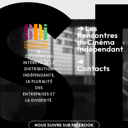
S
➜ Les
Rencontres
du Cinéma
Indépendant
DÉFENDRE LES
➜
INTÉRÊTS DE LA
Contacts
DISTRIBUTION
INDÉPENDANTE,
LA PLURALITÉ
DES
ENTREPRISES ET
LA DIVERSITÉ.
NOUS SUIVRE SUR FACEBOOK